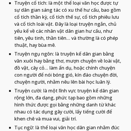
Truyện cổ tích: là một thể loại văn học được tự 
sự dân gian sáng tác có xu thế hư cấu, bao gồm 
cổ tích thần kỳ, cổ tích thế sự, cổ tích phiêu lưu 
và cổ tích loài vật. Đây là loại truyện ngắn, chủ 
yếu kể về các nhân vật dân gian hư cấu, như 
tiên, yêu tinh, thần tiên… và thường là có phép 
thuật, hay bùa mê.
Truyện ngụ ngôn: là truyện kể dân gian bằng 
văn xuôi hay bằng thơ, mượn chuyện về loài vật, 
đồ vật, cây cỏ… làm ẩn dụ, hoặc chính chuyện 
con người để nói bóng gió, kín đáo chuyện đời, 
chuyện người, nhằm nêu lên bài học luân lý.
Truyện cười: là một lĩnh vực truyện kể dân gian 
rộng lớn, đa dạng, phức tạp bao gồm những 
hình thức được gọi bằng những danh từ khác 
nhau có tác dụng gây cười, lấy tiếng cười để 
khen chê và mua vui, giải trí.
Tục ngữ: là thể loại văn học dân gian nhằm đúc 